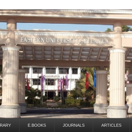
BRARY
E.BOOKS
JOURNALS
ARTICLES