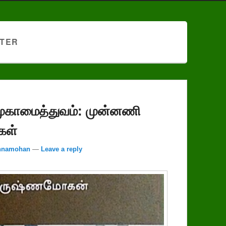
TER
முகாமைத்துவம்‌: முன்னணி
கள்‌
shnamohan
—
Leave a reply