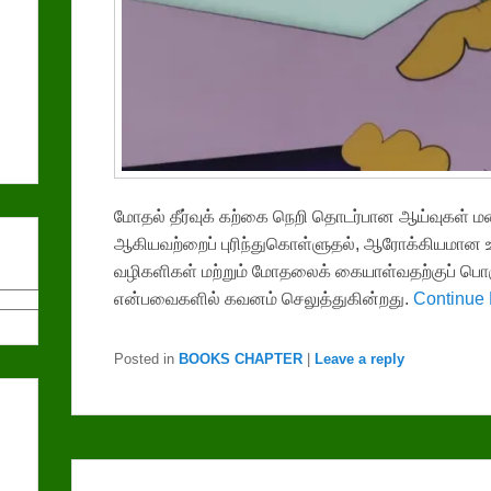
மோதல் தீர்வுக் கற்கை நெறி தொடர்பான ஆய்வுகள் 
ஆகியவற்றைப் புரிந்துகொள்ளுதல், ஆரோக்கியமான உ
வழிகளிகள் மற்றும் மோதலைக் கையாள்வதற்குப் பொ
என்பவைகளில் கவனம் செலுத்துகின்றது.
Continue
Posted in
BOOKS CHAPTER
|
Leave a reply