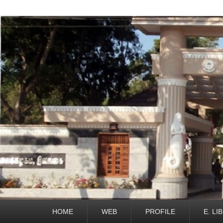
Primary
HOME
WEB
PROFILE
E. LI
menu