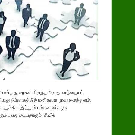
்‌ போன்ற துறைகள்‌ மிகுந்த அவதானத்தையும்‌,
பொது நிர்வாகத்தில்‌ மனிதவள முகாமைத்துவம்‌:
 புதுக்கிய இந்நூல்‌ பல்கலைக்கழக
ும்‌ பயனுடையதாகும்‌. சிவில்‌