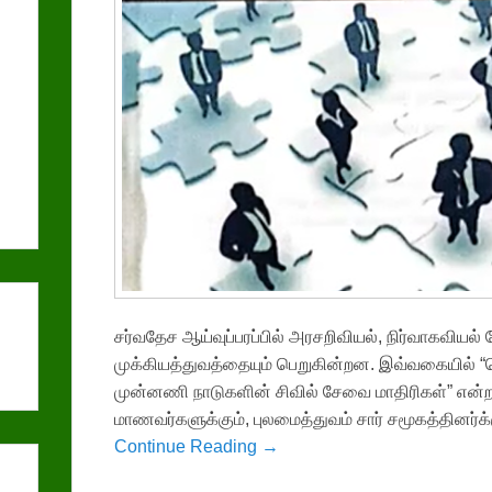
சர்வதேச ஆய்வுப்பரப்பில்‌ அரசறிவியல்‌, நிர்வாகவியல
முக்கியத்துவத்தையும்‌ பெறுகின்றன. இவ்வகையில்‌ “
முன்னணி நாடுகளின்‌ சிவில்‌ சேவை மாதிரிகள்‌” என்ற
மாணவர்களுக்கும்‌, புலமைத்துவம்‌ சார்‌ சமூகத்தினர்க்க
Continue Reading →