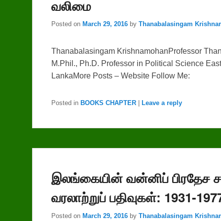
வலிமை
Posted on
March 29, 2016
by
Thanabalasingam Krishn
Thanabalasingam KrishnamohanProfessor Than
M.Phil., Ph.D. Professor in Political Science Ea
LankaMore Posts – Website Follow Me:
Posted in
BOOKS CHAPTER
|
Leave a reply
இலங்கையின் வன்னிப் பிரதேச சட்
வரலாற்றுப் பதிவுகள்: 1931-197
Posted on
March 29, 2016
by
Thanabalasingam Krishn