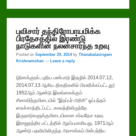
புவிசார் தந்திரோபாயமிக்க
பிரதேசத்தில் இரண்டு
நாடுகளின் நலன்சார்ந்த உறவு
Posted on
September 29, 2014
by
Thanabalasingam
Krishnamohan
—
Leave a reply
(தினக்குரல், புதிய பண்பாடு இதழில் 2014.07.12,
2014.07.13 ஆகிய திகதிகளில் பிரசுரிக்கப்பட்டது)
1952ஆம் ஆண்டு இலங்கைக்கும்
சீனாவிற்குமிடையில் “இறப்பர்-அரிசி” ஒப்பந்தம்
கைச்சாத்திடப்பட்ட காலத்திலிருந்தே
இருநாடுகளுக்குமிடையிலான சர்வதேச உறவு
இராஜதந்திர மட்டத்தில் ஆரம்பமாகியது. 1971ஆம்
ஆண்டு பதவியிலிருந்த அரசாங்கம் பின்பற்றிய