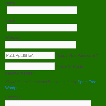
Name
*
Email
*
Website
* Copy This Password *
* Type Or Paste
Password Here *
37,441 Spam Comments Blocked so far by
Spam Free
Wordpress
Comment