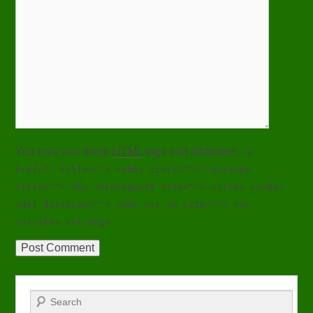
You may use these
HTML
tags and attributes:
<a
href="" title=""> <abbr title=""> <acronym
title=""> <b> <blockquote cite=""> <cite> <code>
<del datetime=""> <em> <i> <q cite=""> <s>
<strike> <strong>
Search