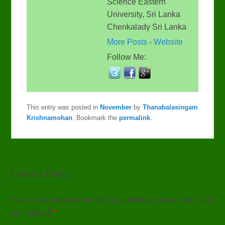
Science Eastern
University, Sri Lanka
Chenkalady Sri Lanka
More Posts
-
Website
Follow Me:
This entry was posted in
November
by
Thanabalasingam
Krishnamohan
. Bookmark the
permalink
.
Leave a Reply
Your email address will not be published. Required fields
are marked
*