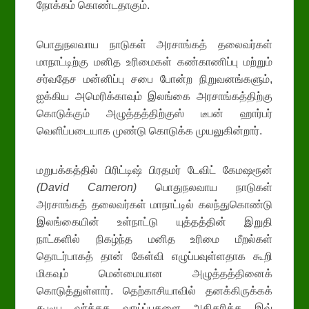
நோக்கம் கொண்டதாகும்.
பொதுநலவாய நாடுகள் அரசாங்கத் தலைவர்கள்
மாநாட்டிற்கு மனித உரிமைகள் கண்காணிப்பு மற்றும்
சர்வதேச மன்னிப்பு சபை போன்ற நிறுவனங்களும்,
ஐக்கிய அமெரிக்காவும் இலங்கை அரசாங்கத்திற்கு
கொடுக்கும் அழுத்தத்திற்குஸ் டீபன் ஹார்பர்
வெளிப்படையாக முண்டு கொடுக்க முயலுகின்றார்.
மறுபக்கத்தில் பிரிட்டிஷ் பிரதமர் டேவிட் கேமஷரூன்
(David Cameron)
பொதுநலவாய நாடுகள்
அரசாங்கத் தலைவர்கள் மாநாட்டில் கலந்துகொண்டு
இலங்கையின் உள்நாட்டு யுத்தத்தின் இறுதி
நாட்களில் நிகழ்ந்த மனித உரிமை மீறல்கள்
தொடர்பாகத் தான் கேள்வி எழுப்பவுள்ளதாக கூறி
மிகவும் மென்மையான அழுத்தத்தினைக்
கொடுத்துள்ளார். தெற்காசியாவில் தனக்கிருக்கக்
கூடிய வர்த்தக வாய்ப்புகளை அதிகரிக்க இவ்