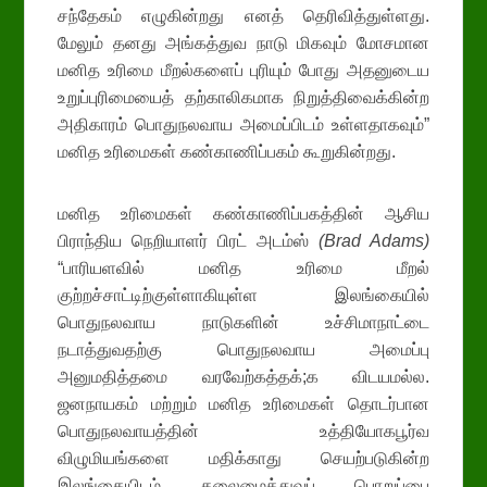
சந்தேகம் எழுகின்றது எனத் தெரிவித்துள்ளது.
மேலும் தனது அங்கத்துவ நாடு மிகவும் மோசமான
மனித உரிமை மீறல்களைப் புரியும் போது அதனுடைய
உறுப்புரிமையைத் தற்காலிகமாக நிறுத்திவைக்கின்ற
அதிகாரம் பொதுநலவாய அமைப்பிடம் உள்ளதாகவும்”
மனித உரிமைகள் கண்காணிப்பகம் கூறுகின்றது.
மனித உரிமைகள் கண்காணிப்பகத்தின் ஆசிய
பிராந்திய நெறியாளர் பிரட் அடம்ஸ்
(Brad Adams)
“பாரியளவில் மனித உரிமை மீறல்
குற்றச்சாட்டிற்குள்ளாகியுள்ள இலங்கையில்
பொதுநலவாய நாடுகளின் உச்சிமாநாட்டை
நடாத்துவதற்கு பொதுநலவாய அமைப்பு
அனுமதித்தமை வரவேற்கத்தக்;க விடயமல்ல.
ஜனநாயகம் மற்றும் மனித உரிமைகள் தொடர்பான
பொதுநலவாயத்தின் உத்தியோகபூர்வ
விழுமியங்களை மதிக்காது செயற்படுகின்ற
இலங்கையிடம் தலைமைத்துவப் பொறுப்பை