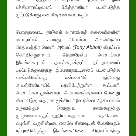
உச்சிமாநாட்டினைப் பிரித்தானியா பயன்படுத்த
முற்படுகிறது என்பதே உண்மையாகும்.
பொதுநலவாய நாடுகள் அரசாங்கத் தலைவர்களின்
மகாநாட்டில் கலந்து கொள்ள அவுஸ்ரேலிய
பிரதமமந்திர ரொனி அபோட்
(Tony Abbott)
விருப்பம்
தெரிவித்துள்ளார். அவுஸ்ரேலிய அரசாங்கம்
இலங்கையுடன் தனக்கிருக்கும் நட்புறவினைப்
பலப்படுத்துவதற்கு இம்மகாநாட்டினைப் பயன்படுத்த
எண்ணியுள்ளது. உண்மையில் தற்போது
அவுஸ்ரேலியாவில் பதவியேற்றுள்ள கூட்டணி
அரசாங்கம் முன்னைய அரசாங்கத்தினைப் போன்று
சீனாவிற்கு எதிராக ஐக்கிய அமெரிக்கா ஆசியாவில்
உருவாக்கும் இராணுவ தளங்களுக்கு
முழுமையானதும்,உறுதியானதுமான உதவிகளை
வழங்கி வருகின்றது. எனவே சீனாவுடன் பேணிவரும்
நட்புறவிலிருந்து இலங்கையினை விடுவிப்பதற்கு