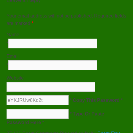
Your email address will not be published. Required fields
are marked
*
Name
*
Email
*
Website
* Copy This Password *
* Type Or Paste
Password Here *