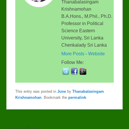
Thanabalasingam
Krishnamohan
B.A.Hons., M.Phil., Ph.D.
Professor in Political
Science Eastern
University, Sri Lanka
Chenkalady Sri Lanka
More Posts
-
Website
Follow Me:
This entry was posted in
June
by
Thanabalasingam
Krishnamohan
. Bookmark the
permalink
.
Leave a Reply