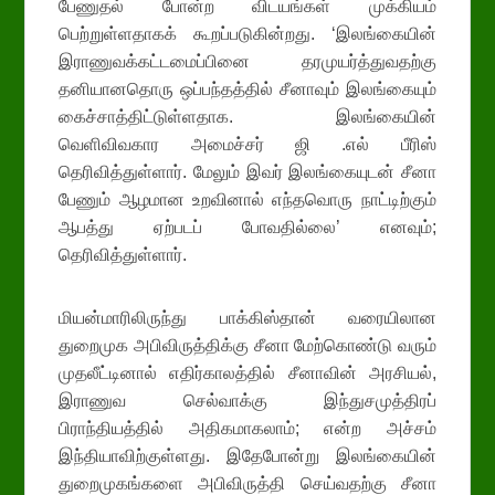
பேணுதல் போன்ற விடயங்கள் முக்கியம்
பெற்றுள்ளதாகக் கூறப்படுகின்றது. ‘இலங்கையின்
இராணுவக்கட்டமைப்பினை தரமுயர்த்துவதற்கு
தனியானதொரு ஒப்பந்தத்தில் சீனாவும் இலங்கையும்
கைச்சாத்திட்டுள்ளதாக. இலங்கையின்
வெளிவிவகார அமைச்சர் ஜி .எல் பீரிஸ்
தெரிவித்துள்ளார். மேலும் இவர் இலங்கையுடன் சீனா
பேணும் ஆழமான உறவினால் எந்தவொரு நாட்டிற்கும்
ஆபத்து ஏற்படப் போவதில்லை’ எனவும்;
தெரிவித்துள்ளார்.
மியன்மாரிலிருந்து பாக்கிஸ்தான் வரையிலான
துறைமுக அபிவிருத்திக்கு சீனா மேற்கொண்டு வரும்
முதலீட்டினால் எதிர்காலத்தில் சீனாவின் அரசியல்,
இராணுவ செல்வாக்கு இந்துசமுத்திரப்
பிராந்தியத்தில் அதிகமாகலாம்; என்ற அச்சம்
இந்தியாவிற்குள்ளது. இதேபோன்று இலங்கையின்
துறைமுகங்களை அபிவிருத்தி செய்வதற்கு சீனா