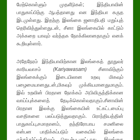
மேற்கொள்ளும் முதலீடுகள்; இந்தியாவின்
பாதுகாப்பிற்கு ஆபத்தானது என இந்தியா கருத
இடமுள்ளது. இதற்கு இலங்கை ஜனாதிபதி மறுப்புத்
தெரிவித்துள்ளதுடன், சீனா இலங்கையில் காட்டும்
அக்கறை யாவும் வர்த்தக நோக்கிலானதாகும் எனக்
கூறியுள்ளார்.
அதேநேரம் இந்தியாவிற்கான இலங்கைத் தூதுவர்
காரியவாசம்
(
Kariyawasam)
சீனாவிற்கும்
இலங்கைக்கும் இடையிலான உறவு மிகவும்
பழைமையானதுடன்,மிகவும் முக்கியமானதுமாகும்.
இவ் உறவின் பிரதான நோக்கம் அபிவிருத்திக்கான
வாய்ப்புக்களைத் தேடிக்கொள்வதாகும்.சீனாவின்
பிரதான இலக்கு இலங்கையின் உட்கட்டமைப்பு
வசதிகளை பலப்படுத்துவதாகும். பிராந்தியத்தின்
பாதுகாப்பு,சமாதானம், தந்திரோபாய சமனிலை
என்பன பாதிக்கப்படும் வகையில் இலங்கை
எச்சந்தர்ப்பத்திலும் செயற்படமாட்டாது. இலங்கை