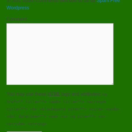
37,431 Spam Comments Blocked so far by
Spam Free
Wordpress
Comment
You may use these
HTML
tags and attributes:
<a
href="" title=""> <abbr title=""> <acronym
title=""> <b> <blockquote cite=""> <cite> <code>
<del datetime=""> <em> <i> <q cite=""> <s>
<strike> <strong>