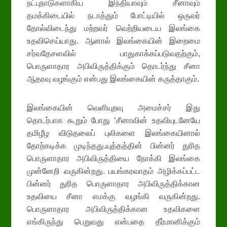
நட்புநாடுகளாகிய இந்தியாவும் சீனாவும்
தமக்கிடையில் நடாத்தும் போட்டியில் ஒருவர்
தோல்விடைந்து மற்றவர் வெற்றியடைய இலங்கை
உதவிசெய்யாது. ஆனால் இலங்கையின் இறைமை
சர்வதேசளவில் பாதுகாக்கப்படுவதற்கும்,
பொருளாதார அபிவிருத்திக்கும் தொடர்ந்து சீனா
ஆதரவு வழங்கும் என்பது இலங்கையின் கருத்தாகும்.
இலங்கையின் வெளியுறவு அமைச்சர் இது
தொடர்பாக கூறும் போது ‘சீனாவின் உதவியுடனேயே
தமிழீழ விடுதலைப் புலிகளை இலங்கையினால்
தோற்கடிக்க முடிந்தது.யுத்தத்தின் பின்னர் துரித
பொருளாதார அபிவிருத்தியை நோக்கி இலங்கை
முன்னேறி வருகின்றது. பயங்கரவாதம் அழிக்கப்பட்ட
பின்னர் துரித பொருளாதார அபிவிருத்திக்கான
உதவியை சீனா எமக்கு வழங்கி வருகின்றது.
பொருளாதார அபிவிருத்திக்கான உதவிகளை
எங்கிருந்து பெறுவது என்பதை தீர்மானிக்கும்