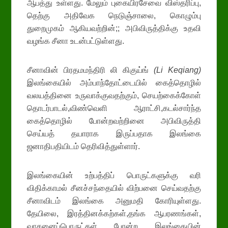
ஆபத்து உள்ளது. மேலும் புகையிரசேவை விஸ்தரிப்பு,
தெற்கு அதிவேக நெடுஞ்சாலை, கொழும்பு
துறைமுகம் ஆகியவற்றின்;; அபிவிருத்திக்கு உதவி
வழங்க சீனா உடன்பட்டுள்ளது.
சீனாவின் பிரதமமந்திரி லி கிகுய்ங்
(
Li Keqiang)
இலங்கையில் அம்பாந்தோட்டையில் கைத்தொழில்
வலயத்தினை உருவாக்குவதற்கும், செயற்கைக்கோள்
தொடர்பாடல்,விண்வெளி ஆராட்சி,கடல்சார்ந்த
கைத்தொழில் போன்றவற்றினை அபிவிருத்தி
செய்யத் தயாராக இருப்பதாக இலங்கை
ஜனாதிபதியிடம் தெரிவித்துள்ளார்.
இலங்கையின் உற்பத்திப் பொருட்களுக்கு வரி
விதிக்காமல் சீனச்சந்தையில் விற்பனை செய்வதற்கு
சீனாவிடம் இலங்கை அனுமதி கோரியுள்ளது.
தேயிலை, இரத்தினக்கற்கள்,தங்க ஆபரணங்கள்,
வாசனைப்பொருட்கள் போன்ற இலங்கையின்