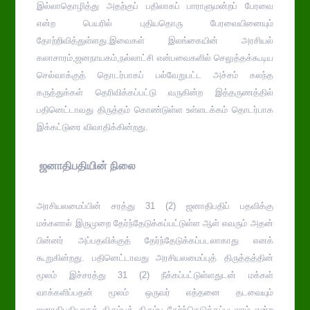
இல்லாதொழித்து அதற்குப் பதிலாகப் பாராளுமன்றப் பேரவை
என்ற பெயரில் புதியதொரு பேரவையினையும்
தோற்றிவித்துள்ளது.இவைகள் இலங்கையின் அரசியல்
கலாசாரம்,ஜனநாயகம்,நல்லாட்சி என்பவைகளில் செலுத்தக்கூடிய
செல்வாக்குத் தொடர்பாகப் பல்வேறுபட்ட அச்சம் கலந்த
கருத்துக்கள் தெரிவிக்கப்பட்டு வருகின்ற இத்தருணத்தில்
பதினெட்டாவது திருத்தம் கொண்டுள்ள உள்ளடக்கம் தொடர்பாக
இக்கட்டுரை விவாதிக்கின்றது.
ஜனாதிபதியின் நிலை
அரசியலமைப்பின் சரத்து 31 (2) ஜனாதிபதிப் பதவிக்கு
மக்களால் இருமுறை தேர்ந்தேடுக்கப்பட்டுள்ள ஆள் எவரும் அதன்
பின்னர் அப்பதவிக்குத் தேர்ந்தேடுக்கப்படலாகாது எனக்
கூறுகின்றது. பதினெட்டாவது அரசியலமைப்புத் திருத்தத்தின்
மூலம் இச்சரத்து 31 (2) நீக்கப்பட்டுள்ளதுடன் மக்கள்
வாக்களிப்பதன் மூலம் ஒருவர் எத்தனை தடவையும்
ஜனாதிபதியாகத் திரும்பத் திரும்ப தேர்ந்தெடுக்கப்படலாம் என்ற