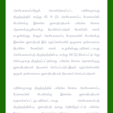
அரசியலமைப்பிற்குக் கொண்டுவரப்பட்ட பதினேழாவது
திருத்தத்தில் சரத்து 41 A (1) அரசியலமைப்பு பேரவையின்
சிபாரிசுக்கு இணங்க ஜனாதிபதியால் பகிரங்க சேவை
ஆணைக்குழுவோன்று நியமிக்கப்படுதல் வேண்டும் எனக்
கூறுகின்றது. மேலும் அரசியலமைப்பு பேரவையின் சிபாரிசுக்கு
இணங்க ஜனாதிபதி இவ் உறுப்பினர்களில் ஒருவரை தவிசாளராக
நியமிக்க வேண்டும் எனக் கூறுகின்றது.பதினெட்டாவது
அரசியலமைப்புத் திருத்தத்தின்படி சரத்து 54 (1) நீக்கப்பட்டு அது
பின்வருமாறு திருத்தப்பட்டுள்ளது. பகிரங்க சேவை ஆணைக்குழு
ஜனாதிபதியால் நியமனம் செய்யப்படும்.இதன் உறுப்பினர்களில்
ஒருவர் தவிசாளராக ஜனாதிபதியால் நியமனம் செய்யப்படுவார்.
பதினேழாவது திருத்தத்தில் பகிரங்க சேவை அரசியலமைப்பு
பேரவையின் சிபாரிசுக்கு இணங்க ஜனாதிபதியால்
உருவாக்கப்பட்டது.பதினெட்டாவது அரசியலமைப்புத்
திருத்தத்தின்படி ஜனாதிபதி தனது அறிவிற்குட்பட்டு பகிரங்க