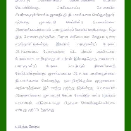
இப்போது அவதானிக்கும் அதிகாரத்தினை மட்டுமே
கொண்டுள்ளது. அரசியலமைப்பு பேரவையின்
சிபார்சுகளுக்கிணங்க ஜனாதிபதி நியமனங்களை செய்துவந்தார்.
தற்போது ஜனாதிபதி செய்கின்ற நியமனங்களை
அவதானிப்பவர்களாகப் பாராளுமன்றப் பேரவை மாறியுள்ளது. இது
இரு பேரவைகளுக்குமிடையிலான வலிமையான வேறுபாட்டினை
எடுத்துகாட்டுகின்றது. இதனால் பாராளுமன்றப் பேரவை
அரசியலமைப்பு பேரவையினை விட மிகவும் பலவீனமான
பேரவையாக மாறியுள்ளதுடன் பற்கள் இல்லாததொரு சபையாகப்
பாராளுமன்றப் பேரவை செயற்படும் நிலையினைத்
தோற்றிவித்துள்ளது. முதன்மையான அரசாங்க பதவிகளுக்கான
நியமனங்களை செய்வதற்கு ஜனாதிபதிக்குள்ள முழுமையான
அதிகாரத்தினை இச் சரத்து குறித்து நிற்கின்றது. பேரவையின்
அவதானங்களை ஜனாதிபதி கேட்க வேண்டும் என்ற நிர்பந்தம்
எதனையும் பதினெட்டாவது திருத்தம் கொண்டிருக்கவில்லை
என்பது குறிப்பிடத்தக்கது.
பகிரங்க சேவை