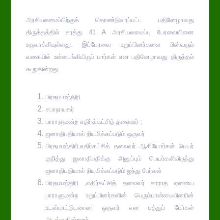
அரசியலமைப்பிற்குக் கொண்டுவரப்பட்ட பதினேழாவது
திருத்தத்தில் சரத்து 41 A அரசியலமைப்பு பேரவையினை
உருவாக்கியுள்ளது. இப்பேரவை உறுப்பினர்களை பின்வரும்
வகையில் உள்ளடங்கியிருப் பார்கள் என பதினேழாவது திருத்தம்
கூறுகின்றது.
பிரதம மந்திரி
சபாநாயகர்
பாராளுமன்ற எதிர்க்கட்சித் தலைவர் ;
ஜனாதிபதியால் நியமிக்கப்படும் ஒருவர்
பிரதமமந்திரி,எதிர்கட்சித் தலைவர் ஆகியோர்கள் பெயர்
குறித்து ஜனாதிபதிக்கு அனுப்பும் பெயர்களிலிருந்து
ஜனாதிபதியால் நியமிக்கப்படும் ஐந்து பேர்கள்
பிரதமமந்திரி ,எதிர்கட்சித் தலைவர் சாராத ஏனைய
பாராளுமன்ற உறுப்பினர்களின் பெரும்பான்மையினரின்
உடன்பாட்டுடனான ஒருவர் என பத்துப் பேர்கள்
அடங்குகின்றனர்.