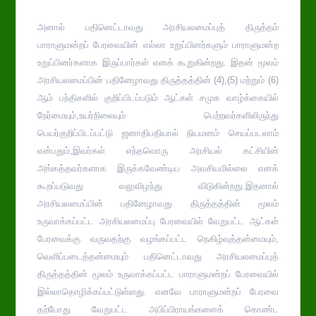
அனால் பதினெட்டாவது அரசியலமைப்புத் திருத்தம்
பாராளுமன்றப் பேரவையின் எல்லா உறுப்பினர்களும் பாராளுமன்ற
உறுப்பினர்களாக இருப்பார்கள் எனக் கூறுகின்றது. இதன் மூலம்
அரசியலமைப்பின் பதினேழாவது திருத்தத்தின் (4),(5) மற்றும் (6)
ஆம் பந்திகளில் குறிப்பிடப்படும் ஆட்கள் சமுக வாழ்க்கையில்
நேர்மையும்,உயர்நிலையும் பெற்றவர்களிலிருந்து
பெயர்குறிப்பிடப்பட்டு ஜனாதிபதியால் நியமனம் செயப்படலாம்
என்பதும்,இவர்கள் எந்தவொரு அரசியல் கட்சியின்
அங்கத்தவர்களாக இருக்கவேண்டிய அவசியமில்லை எனக்
கூறப்படுவது வலுவிழந்து விடுகின்றது.இதனால்
அரசியலமைப்பின் பதினேழாவது திருத்தத்தின் மூலம்
உருவாக்கப்பட்ட அரசியலமைப்பு பேரவையில் வேறுபட்ட ஆட்கள்
பேரவைக்கு வருவதற்கு வழங்கப்பட்ட நெகிழ்வுத்தன்மையும்,
வெளிப்படைத்தன்மையும் பதினெட்டாவது அரசியலமைப்புத்
திருத்தத்தின் மூலம் உருவாக்கப்பட்ட பாராளுமன்றப் பேரவையில்
இல்லாதொழிக்கப்பட்டுள்ளது. எனவே பாராளுமன்றப் பேரவை
தற்போது வேறுபட்ட அபிப்பிராயங்களைக் கொண்ட