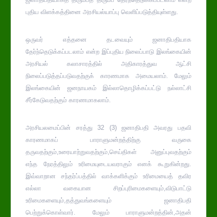
புதிய விளக்கத்தினை அரசியல்யாப்பு வெளிப்படுத்தியுள்ளது.
ஒருவர் எத்தனை தடவையும் ஜனாதிபதியாக
தேர்ந்தெடுக்கப்படலாம் என்ற இப்புதிய நிலைப்பாடு இலங்கையின்
அரசியல் கலாசாரத்தில் அதிகாரத்துவ ஆட்சி
நிலைப்படுத்தப்படுவதற்குக் காரணமாக அமையலாம். மேலும்
இலங்கையின் ஜனநாயகம் இல்லாதொழிக்கப்பட்டு நல்லாட்சி
சீர்கேடுவதற்கும் காரணமாகலாம்.
அரசியலமைப்பின் சரத்து 32 (3) ஜனாதிபதி அவரது பதவி
காரணமாகப் பாராளுமன்றத்திற்கு வருகை
தருவதற்கும்,உரையாற்றுவதற்கும்,செய்திகள் அனுப்புவதற்கும்
எந்த நேரத்திலும் உரிமையுடையவராகும் எனக் கூறுகின்றது.
இவ்வாறான சந்தர்ப்பத்தில் வாக்களிக்கும் உரிமையைத் தவிர
எல்லா வகையான சிறப்புரிமைகளையும்,விடுபாட்டு
உரிமைகளையும்,தத்துவங்களையும் ஜனாதிபதி
பெற்றுக்கொள்வார். மேலும் பாராளுமன்றத்தின்,அதன்