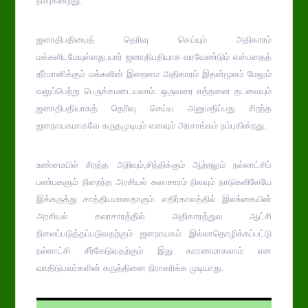
நம்புகின்றது.
ஜனாதிபதியைத் தெரிவு செய்யும் அதிகாரம்
மக்களிடமேயுள்ளது.யார் ஜனாதிபதியாக வரவேண்டும் என்பதைத்
தீர்மானிக்கும் மக்களின் இறைமை அதிகாரம் இதன்மூலம் மேலும்
வலுப்பெற்று பெருக்கமடையலாம். ஒருவரை எத்தனை தடவையும்
ஜனாதிபதியாகத் தெரிவு செய்ய அனுமதிப்பது சிறந்த
ஜனநாயகமாகவே கருதமுடியும் எனவும் அரசாங்கம் நம்புகின்றது.
உண்மையில் சிறந்த அறிவும்,சிந்திக்கும் ஆற்றலும் நல்லாட்சிப்
பண்புகளும் நிறைந்த அரசியல் கலாசாரம் நிலவும் நாடுகளிலேயே
இக்கருத்து சாத்தியமானதாகும். எதிர்காலத்தில் இலங்கையின்
அரசியல் கலாசாரத்தில் அதிகாரத்துவ ஆட்சி
நிலைப்படுத்தப்படுவதற்கும் ஜனநாயகம் இல்லாதொழிக்கப்பட்டு
நல்லாட்சி சீர்கேடுவதற்கும் இது காரணமாகலாம் என
வாதிடுபவர்களின் கருத்தினை நிராகரிக்க முடியாது.