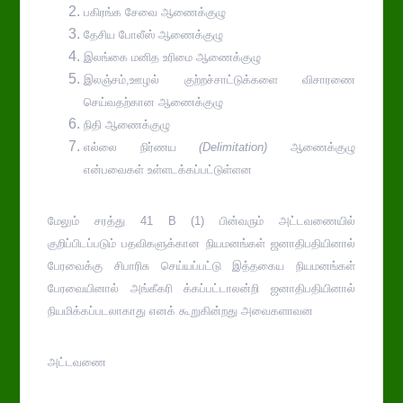
பகிரங்க சேவை ஆணைக்குழு
தேசிய போலீஸ் ஆணைக்குழு
இலங்கை மனித உரிமை ஆணைக்குழு
இலஞ்சம்,ஊழல் குற்றச்சாட்டுக்களை விசாரணை
செய்வதற்கான ஆணைக்குழு
நிதி ஆணைக்குழு
எல்லை நிர்ணய
(
Delimitation
)
ஆணைக்குழு
என்பவைகள் உள்ளடக்கப்பட்டுள்ளன
மேலும் சரத்து 41 B (1) பின்வரும் அட்டவணையில்
குறிப்பிடப்படும் பதவிகளுக்கான நியமனங்கள் ஜனாதிபதியினால்
பேரவைக்கு சிபாரிசு செய்யப்பட்டு இத்தகைய நியமனங்கள்
பேரவையினால் அங்கீகரி க்கப்பட்டாலன்றி ஜனாதிபதியினால்
நியமிக்கப்படலாகாது எனக் கூறுகின்றது அவைகளாவன
அட்டவணை