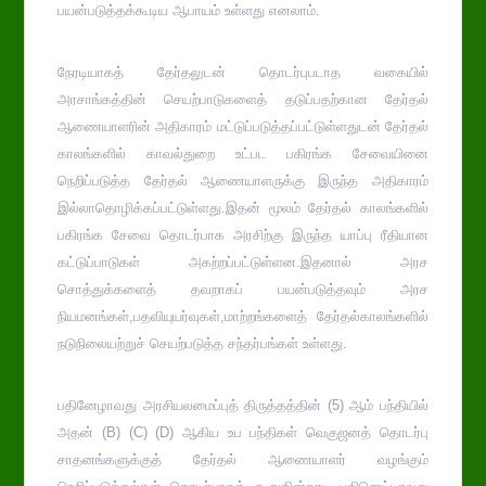
பயன்படுத்தக்கூடிய ஆபாயம் உள்ளது எனலாம்.
நேரடியாகத் தேர்தலுடன் தொடர்புபடாத வகையில்
அரசாங்கத்தின் செயற்பாடுகளைத் தடுப்பதற்கான தேர்தல்
ஆணையாளரின் அதிகாரம் மட்டுப்படுத்தப்பட்டுள்ளதுடன் தேர்தல்
காலங்களில் காவல்துறை உட்பட பகிரங்க சேவையினை
நெறிப்படுத்த தேர்தல் ஆணையாளருக்கு இருந்த அதிகாரம்
இல்லாதொழிக்கப்பட்டுள்ளது.இதன் மூலம் தேர்தல் காலங்களில்
பகிரங்க சேவை தொடர்பாக அரசிற்கு இருந்த யாப்பு ரீதியான
கட்டுப்பாடுகள் அகற்றப்பட்டுள்ளன.இதனால் அரச
சொத்துக்களைத் தவறாகப் பயன்படுத்தவும் அரச
நியமனங்கள்,பதவியுயர்வுகள்,மாற்றங்களைத் தேர்தல்காலங்களில்
நடுநிலையற்றுச் செயற்படுத்த சந்தர்பங்கள் உள்ளது.
பதினேழாவது அரசியலமைப்புத் திருத்தத்தின் (5) ஆம் பந்தியில்
அதன் (B) (C) (D) ஆகிய உப பந்திகள் வெகுஜனத் தொடர்பு
சாதனங்களுக்குத் தேர்தல் ஆணையாளர் வழங்கும்