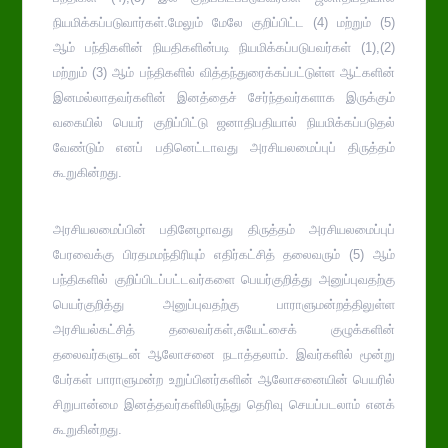
நியமிக்கப்படுவார்கள்.மேலும் மேலே குறிப்பிட்ட (4) மற்றும் (5)
ஆம் பந்திகளின் நியதிகளின்படி நியமிக்கப்படுபவர்கள் (1),(2)
மற்றும் (3) ஆம் பந்திகளில் வித்தந்துரைக்கப்பட்டுள்ள ஆட்களின்
இனமல்லாதவர்களின் இனத்தைச் சேர்ந்தவர்களாக இருக்கும்
வகையில் பெயர் குறிப்பிட்டு ஜனாதிபதியால் நியமிக்கப்படுதல்
வேண்டும் எனப் பதினெட்டாவது அரசியலமைப்புப் திருத்தம்
கூறுகின்றது.
அரசியலமைப்பின் பதினேழாவது திருத்தம் அரசியலமைப்புப்
பேரவைக்கு பிரதமமந்திரியும் எதிர்கட்சித் தலைவரும் (5) ஆம்
பந்திகளில் குறிப்பிடப்பட்டவர்களை பெயர்குறித்து அனுப்புவதற்கு
பெயர்குறித்து அனுப்புவதற்கு பாராளுமன்றத்திலுள்ள
அரசியல்கட்சித் தலைவர்கள்,சுயேட்சைக் குழுக்களின்
தலைவர்களுடன் ஆலோசனை நடாத்தலாம். இவர்களில் மூன்று
பேர்கள் பாராளுமன்ற உறுப்பினர்களின் ஆலோசனையின் பெயரில்
சிறுபான்மை இனத்தவர்களிலிருந்து தெரிவு செயப்படலாம் எனக்
கூறுகின்றது.