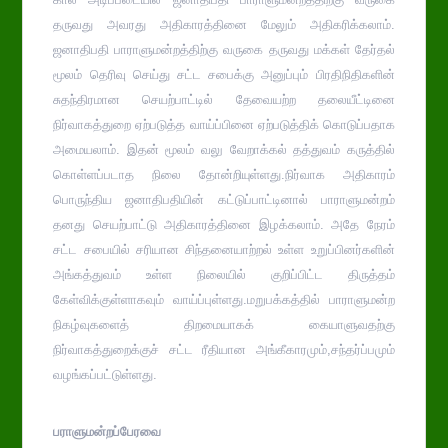
தருவது அவரது அதிகாரத்தினை மேலும் அதிகரிக்கலாம்.
ஜனாதிபதி பாராளுமன்றத்திற்கு வருகை தருவது மக்கள் தேர்தல்
மூலம் தெரிவு செய்து சட்ட சபைக்கு அனுப்பும் பிரதிநிதிகளின்
சுதந்திரமான செயற்பாட்டில் தேவையற்ற தலையீட்டினை
நிர்வாகத்துறை ஏற்படுத்த வாய்ப்பினை ஏற்படுத்திக் கொடுப்பதாக
அமையலாம். இதன் மூலம் வலு வேறாக்கல் தத்துவம் கருத்தில்
கொள்ளப்படாத நிலை தோன்றியுள்ளது.நிர்வாக அதிகாரம்
பொருந்திய ஜனாதிபதியின் கட்டுப்பாட்டினால் பாராளுமன்றம்
தனது செயற்பாட்டு அதிகாரத்தினை இழக்கலாம். அதே நேரம்
சட்ட சபையில் சரியான சிந்தனையாற்றல் உள்ள உறுப்பினர்களின்
அங்கத்துவம் உள்ள நிலையில் குறிப்பிட்ட திருத்தம்
கேள்விக்குள்ளாகவும் வாய்ப்புள்ளது.மறுபக்கத்தில் பாராளுமன்ற
நிகழ்வுகளைத் திறமையாகக் கையாளுவதற்கு
நிர்வாகத்துறைக்குச் சட்ட ரீதியான அங்கீகாரமும்,சந்தர்ப்பமும்
வழங்கப்பட்டுள்ளது.
பராளுமன்றப்பேரவை