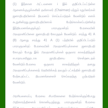
(1) இற்கான அட்டவணை i இல் குறிப்பிடப்பட்டுள்ள
ஆணைக்குழுக்களின் தவிசாளர்
(
Chairman
)
மற்றும் உறுபினர்கள்
ஜனாதிபதியினால் நியமனம் செய்யப்படுதல் வேண்டும் எனக்
கூறுகின்றது.ஜனாதிபதியினால் மேற்கொள்ளப்படுகின்ற
இந்நியமனங்களுக்குப் பாராளுமன்றப் பேரவையின்
அவதானிப்பினை ஜனாதிபதி கோருதல் வேண்டும். சரத்து 41 A
(8) ஆனது சரத்து 41 A (1) பந்தியில் குறிப்பிடப்படும்
பாராளுமன்றப் பேரவையின் அவதானிப்புக்களை ஜனாதிபதி
கோரும் போது இவ் அவதானிப்புக்கள் ஒருவார காலத்திற்குள்
சபாநாயகரினூடாக ஜாதிபதியை சென்றடைதல்
வேண்டும்.பேரவை ஒருவார காலத்திற்குள் தனது
அவதானிப்புக்களைத் தெரிவிக்கத் தவறும் பட்சத்தில் ஜனாதிபதி
மேற்கூறப்பட்ட நியமனங்களைச் செய்வதற்கு முற்படுதல்
வேண்டும்.
அரசியலமைப்பு பேரவை சிபாரிசுகளை மேற்கொள்ளும்போது
அதிகாரத்தினைக் கொண்டிருந்தது. பாராளுமன்றப் பேரவை