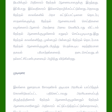
நியமிக்கும் அதிகாரம் தேர்தல் ஆணையாளருக்கு இருந்தது.
இப்போது இவ்வதிகாரம் இல்லாதொழிக்கப்பட்டுள்ளது.அதாவது
தேர்தல் காலங்களில் அரச கட்டுப்பாட்டிலான தொடர்பு
சாதனங்களுக்கு தேர்தல் ஆணையாளர் செய்திகளை
வழங்கலாம்.ஆனால் அவற்றை அவை வெளியிடாது விட்டால்
தேர்தல் ஆணைக்குழுவினால் எதுவும் செய்யமுடியாது.இது
தேர்தல் காலங்களிற்கு முன்னரும் பின்னரும் தேர்தல் தொடர்பாக
தேர்தல் ஆணைக்குழுவிடமிருந்து பெறக்கூடிய சுதந்திரமான
தகவல் பரிமாற்றங்களைத் தடைசெய்வதுடன்
நல்லாட்சிப்பண்புகளையும் அழித்து விடுகின்றது.
முடிவுரை
இலங்கை ஜனநாயக சோஷலிசக் குடியரசு அரசியல் யாப்பிற்குக்
கொண்டுவரப்பட்ட பதினெட்டாவது அரசியலமைப்புத்
திருத்தத்தினால் தேர்தல் ஆணைக்குழுவினதும் தேர்தல்
ஆணையாளரினதும் அதிகாரம் கட்டுப்படுத்தப்பட்டுள்ளதாகவும்,