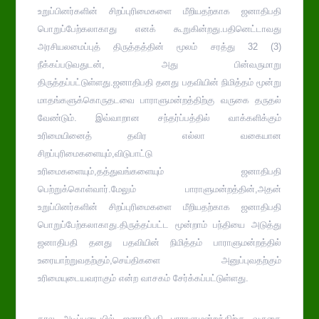
உறுப்பினர்களின் சிறப்புரிமைகளை மீறியதற்காக ஜனாதிபதி
பொறுப்பேற்கலாகாது எனக் கூறுகின்றது.பதினெட்டாவது
அரசியலமைப்புத் திருத்தத்தின் மூலம் சரத்து 32 (3)
நீக்கப்படுவதுடன், அது பின்வருமாறு
திருத்தப்பட்டுள்ளது.ஜனாதிபதி தனது பதவியின் நிமித்தம் மூன்று
மாதங்களுக்கொருதடவை பாராளுமன்றத்திற்கு வருகை தருதல்
வேண்டும். இவ்வாறான சந்தர்ப்பத்தில் வாக்களிக்கும்
உரிமையினைத் தவிர எல்லா வகையான
சிறப்புரிமைகளையும்,விடுபாட்டு
உரிமைகளையும்,தத்துவங்களையும் ஜனாதிபதி
பெற்றுக்கொள்வார்.மேலும் பாராளுமன்றத்தின்,அதன்
உறுப்பினர்களின் சிறப்புரிமைகளை மீறியதற்காக ஜனாதிபதி
பொறுப்பேற்கலாகாது.திருத்தப்பட்ட மூன்றாம் பந்தியை அடுத்து
ஜனாதிபதி தனது பதவியின் நிமித்தம் பாராளுமன்றத்தில்
உரையாற்றுவதற்கும்,செய்திகளை அனுப்புவதற்கும்
உரிமையுடையவராகும் என்ற வாசகம் சேர்க்கப்பட்டுள்ளது.
கால அடிப்படையில் ஜனாதிபதி பாராளுமன்றத்திற்கு வருகை