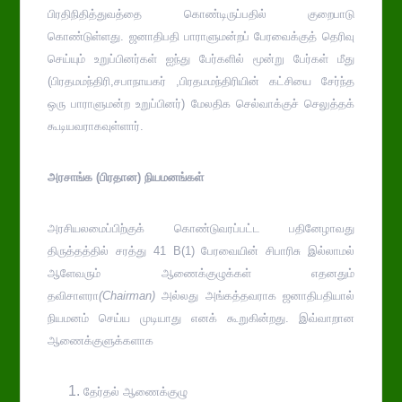
பிரதிநிதித்துவத்தை கொண்டிருப்பதில் குறைபாடு
கொண்டுள்ளது. ஜனாதிபதி பாராளுமன்றப் பேரவைக்குத் தெரிவு
செய்யும் உறுப்பினர்கள் ஐந்து பேர்களில் மூன்று பேர்கள் மீது
(பிரதமமந்திரி,சபாநாயகர் ,பிரதமமந்திரியின் கட்சியை சேர்ந்த
ஒரு பாராளுமன்ற உறுப்பினர்) மேலதிக செல்வாக்குச் செலுத்தக்
கூடியவராகவுள்ளார்.
அரசாங்க (பிரதான) நியமனங்கள்
அரசியலமைப்பிற்குக் கொண்டுவரப்பட்ட பதினேழாவது
திருத்தத்தில் சரத்து 41 B(1) பேரவையின் சிபாரிசு இல்லாமல்
ஆளேவரும் ஆணைக்குழுக்கள் எதனதும்
தவிசாளரா
(Chairman)
அல்லது அங்கத்தவராக ஜனாதிபதியால்
நியமனம் செய்ய முடியாது எனக் கூறுகின்றது. இவ்வாறான
ஆணைக்குளுக்களாக
தேர்தல் ஆணைக்குழு