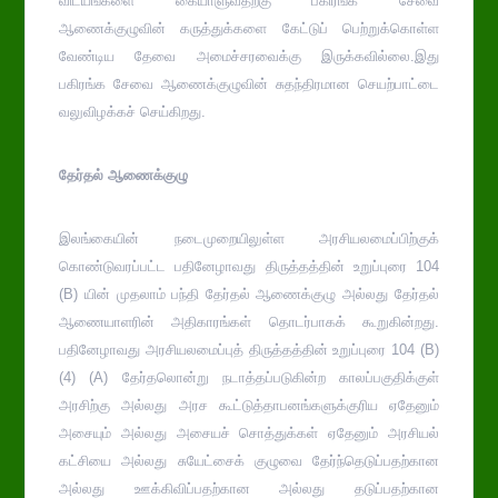
விடயங்களை கையாளுவதற்கு பகிரங்க சேவை
ஆணைக்குழுவின் கருத்துக்களை கேட்டுப் பெற்றுக்கொள்ள
வேண்டிய தேவை அமைச்சரவைக்கு இருக்கவில்லை.இது
பகிரங்க சேவை ஆணைக்குழுவின் சுதந்திரமான செயற்பாட்டை
வலுவிழக்கச் செய்கிறது.
தேர்தல் ஆணைக்குழு
இலங்கையின் நடைமுறையிலுள்ள அரசியலமைப்பிற்குக்
கொண்டுவரப்பட்ட பதினேழாவது திருத்தத்தின் உறுப்புரை 104
(B) யின் முதலாம் பந்தி தேர்தல் ஆணைக்குழு அல்லது தேர்தல்
ஆணையாளரின் அதிகாரங்கள் தொடர்பாகக் கூறுகின்றது.
பதினேழாவது அரசியலமைப்புத் திருத்தத்தின் உறுப்புரை 104 (B)
(4) (A) தேர்தலொன்று நடாத்தப்படுகின்ற காலப்பகுதிக்குள்
அரசிற்கு அல்லது அரச கூட்டுத்தாபனங்களுக்குரிய ஏதேனும்
அசையும் அல்லது அசையச் சொத்துக்கள் ஏதேனும் அரசியல்
கட்சியை அல்லது சுயேட்சைக் குழுவை தேர்ந்தெடுப்பதற்கான
அல்லது ஊக்கிவிப்பதற்கான அல்லது தடுப்பதற்கான