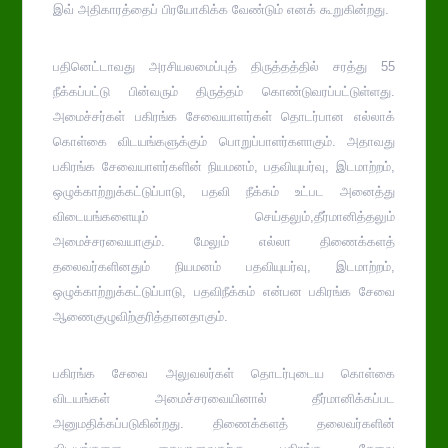
இவ் அதிகாரத்தைப் பிரயோகிக்க வேண்டும் எனக் கூறுகின்றது.
பதினெட்டாவது அரசியலமைப்புத் திருத்தத்தில் சரத்து 55
நீக்கப்பட்டு பின்வரும் திருத்தம் கொண்டுவரப்பட்டுள்ளது.
அமைச்சர்கள் பகிரங்க சேவையாளர்கள் தொடர்பான எல்லாக்
கொள்கை விடயங்களுக்கும் பொறுப்பாளர்களாகும். அதாவது
பகிரங்க சேவையாளர்களின் நியமனம், பதவியுயர்வு, இடமாற்றம்,
ஒழுக்காற்றுக்கட்டுப்பாடு, பதவி நீக்கம் உட்பட அனைத்து
விடையங்களையும் செய்தலும்,தீர்மானித்தலும்
அமைச்சரவையாகும். மேலும் எல்லா திணைக்களத்
தலைவர்களினதும் நியமனம் பதவியுயர்வு, இடமாற்றம்,
ஒழுக்காற்றுக்கட்டுப்பாடு, பதவிநீக்கம் என்பன பகிரங்க சேவை
ஆணைகுழுவிற்குரித்தானதாகும்.
பகிரங்க சேவை அலுவலர்கள் தொடர்புடைய கொள்கை
விடயங்கள் அமைச்சரவையினால் தீர்மானிக்கப்பட
அனுமதிக்கப்படுகின்றது. திணைக்களத் தலைவர்களின்