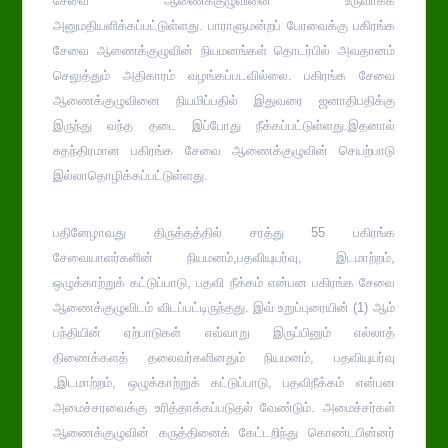
சேவை ஆணைக்குழுவினை உருவாக்க
அனுமதியளிக்கப்பட்டுள்ளது. பாராளுமன்றப் பேரவைக்கு பகிரங்க
சேவை ஆணைக்குழுவின் நியமனங்கள் தொடர்பில் அவதானம்
செலுத்தும் அதிகாரம் வழங்கப்படவில்லை. பகிரங்க சேவை
ஆணைக்குழுவினை நியமிப்பதில் இதுவரை ஜனாதிபதிக்கு
இருந்து வந்த தடை இப்போது நீக்கப்பட்டுள்ளது.இதனால்
சுதந்திரமான பகிரங்க சேவை ஆணைக்குழுவின் செயற்பாடு
இல்லாதொழிக்கப்பட்டுள்ளது.
பதினேழாவது திருத்தத்தில் சரத்து 55 பகிரங்க
சேவையாளர்களின் நியமனம்,பதவியுயர்வு, இடமாற்றம்,
ஒழுக்காற்றுக் கட்டுப்பாடு, பதவி நீக்கம் என்பன பகிரங்க சேவை
ஆணைக்குழுவிடம் விடப்பட்டிருந்தது. இவ் உறுப்புரையின் (1) ஆம்
பந்தியின் ஏற்பாடுகள் எவ்வாறு இருப்பினும் எல்லாத்
திணைக்களத் தலைவர்களினதும் நியமனம், பதவியுயர்வு
,இடமாற்றம், ஒழுக்காற்றுக் கட்டுப்பாடு, பதவிநீக்கம் என்பன
அமைச்சரவைக்கு உரித்தாக்கப்படுதல் வேண்டும். அமைச்சர்கள்
ஆணைக்குழுவின் கருத்தினைக் கேட்டறிந்து கொண்டபின்னர்