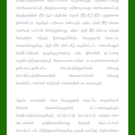
நெறிப்படுத்தல்கள் தொடர்பாகக் கூறுகின்றது. பதினெட்டாவது
அரசியலமைப்புத் திருத்தமானது பதினேழாவது அரசியலமைப்புத்
திருத்தத்தின் (5) ஆம் பந்தியில் அதன் (B) (C) (D) பகுதிகளை
நீக்கிவிட்டு அதற்குப் பதிலாக பின்வரும் புதிய பந்தி (B) யினை
அரசியல் யாப்பில் சேர்த்துள்ளது. புதிய பந்தி (B) யின்படி எந்தத்
தேர்தலோ அந்தத் தேர்தலுக்கேற்ப வெகுஜனத் தொடர்பு
சாதனங்களுக்கு பந்தி (A) யின் கீழ் வழங்கப்பட்ட எவையேனும்
நெறிப்படுத்தல் ஒழுங்குமுறைக்கு ஏற்ப இணங்கி நடப்பதை
உறுதிப்படுத்துவதற்குத் தேவையான எல்லா நடவடிக்கைகளையும்
ஒலிபரப்பு,ஒளிபரப்பு செயற்படுத்துனர்கள் அல்லது
செய்திப்பத்திரிகைகளின் உரிமையாளர்கள் அல்லது
வெளியீட்டாளர்கள் எடுத்தல் அவர்களின் கடமையாகும்.
ஆரம்ப காலத்தில் அரச வெகுஜனத் தொடர்பு சாதனங்கள்
தேர்தல் ஆணைக்குழுவின் கட்டளைகளுக்கும்
நெறிப்படுத்தல்களுக்கும் கட்டுப்பட்டு செயற்பட்டு வந்தன.அரச
ஊடகங்கள் நடுநிலையில்லாது தேர்தல் தொடர்பாகச்
செயற்பட்டால் அந்நிறுவனங்களுக்கு தகுதி வாய்ந்த அதிகாரியை