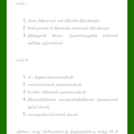
பாகம் i
பிரதம நீதியரசரும் உயர் நீதிமன்ற நீதிபதிகளும்
மேன்முறையீட்டு நீதிமன்றத் தலைவரும் நீதிபதிகளும்
நீதித்துறைச் சேவை ஆணைக்குழுவின் தவிசாளர்
தவிர்ந்த உறுப்பினர்கள்
பாகம் ii
சட்டத்துறை தலைமையதிபதி
கணக்காய்வாளர் தலைமையதிபதி
போலீஸ் பரிசோதகர் தலைமையதிபதி
நிர்வாகத்திற்கான பாராளுமன்றத்திற்கான ஆணையாளர்
(ஒம்புட்ஸ்மன்)
பாராளுமன்ற செயலாளர் நாயகம்
பதினெட்டாவது அரசியலமைப்புத் திருத்தத்தின்படி சரத்து 41 A