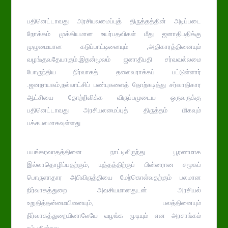
பதினெட்டாவது அரசியலமைப்புத் திருத்தத்தின் அடிப்படை
நோக்கம் முக்கியமான உயர்பதவிகள் மீது ஜனாதிபதிக்கு
முழுமையான கடுப்பாட்டினையும் ,அதிகாரத்தினையும்
வழங்குவதேயாகும்.இதன்மூலம் ஜனாதிபதி சர்வவல்லமை
போருந்திய நிர்வாகத் தலைவராக்கப் பட்டுள்ளார்
.ஜனநாயகம்,நல்லாட்சிப் பண்புகளைத் தோற்கடித்து சர்வாதிகார
ஆட்சியை தோற்றிவிக்க விருப்பமுடைய ஒருவருக்கு
பதினெட்டாவது அரசியலமைப்புத் திருத்தம் மிகவும்
பக்கபலமாகவுள்ளது
பயங்கரவாதத்தினை நாட்டிலிருந்து பூரணமாக
இல்லாதொழிப்பதற்கும், யுத்தத்திற்குப் பின்னரான சமூகப்
பொருளாதார அபிவிருத்தியை மேற்கொள்வதற்கும் பலமான
நிர்வாகத்துறை அவசியமானதுடன் அரசியல்
உறுதித்தன்மையினையும், பலத்தினையும்
நிர்வாகத்துறையினாலேயே வழங்க முடியும் என அரசாங்கம்