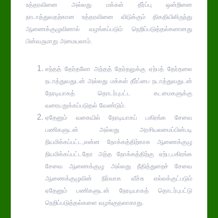
உத்தரவினை அல்லது மக்கள் தீர்ப்பு ஒன்றினை
நாடாத்துவதற்கான உத்தரவினை விடுக்கும் திகதியிலிருந்து
ஆணைக்குழுவினால் வழங்கப்படும் நெறிப்படுத்தல்களானது
பின்வருமாறு அமையலாம்.
எந்தத் தேர்தலோ அந்தத் தேர்தலுக்கு ஏற்பத் தேர்தலை
நடாத்துவதுடன் அல்லது மக்கள் தீர்ப்பை நடாத்துவதுடன்
நேரடியாகத் தொடர்புபட்ட கடமைகளுக்கு
வரையறுக்கப்படுதல் வேண்டும்.
ஏதேனும் வகையில் நேரடியாகப் பகிரங்க சேவை
பணிகளுடன் அல்லது அரசியலமைப்பின்படி
நியமிக்கப்பட்ட,என்ன நோக்கத்திற்காக ஆணைக்குழு
நியமிக்கப்பட்டதோ அந்த நோக்கத்திற்கு ஏற்ப,பகிரங்க
சேவை ஆணைக்குழு அல்லது நீதித்துறைச் சேவை
ஆணைக்குழுவின் நிர்வாக வீச்சு எல்லக்குட்படும்
ஏதேனும் பணிகளுடன் நேரடியாகத் தொடர்புபட்டு
நெறிப்படுத்தல்களை வழங்குதலாகாது.