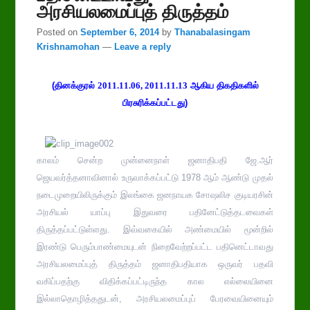
அரசியலமைப்புத் திருத்தம்
Posted on
September 6, 2014
by
Thanabalasingam
Krishnamohan
—
Leave a reply
(தினக்குரல்
2011.11.06
,
2011.11.13
ஆகிய
திகதிகளில்
பிரசுரிக்கப்பட்டது)
காலம் சென்ற முன்னைநாள் ஜனாதிபதி ஜே.ஆர்
ஜெயவர்த்தனாவினால் உருவாக்கப்பட்டு 1978 ஆம் ஆண்டு முதல்
நடைமுறையிலிருக்கும் இலங்கை ஜனநாயக சோஷலிச குடியரசின்
அரசியல் யாப்பு இதுவரை பதினேட்டுத்தடவைகள்
திருத்தப்பட்டுள்ளது. இவ்வகையில் அண்மையில் மூன்றில்
இரண்டு பெரும்பாண்மையுடன் நிறைவேற்றப்பட்ட பதினெட்டாவது
அரசியலமைப்புத் திருத்தம் ஜனாதிபதியாக ஒருவர் பதவி
வகிப்பதற்கு விதிக்கப்பட்டிருந்த கால எல்லையினை
இல்லாதொழித்ததுடன், அரசியலமைப்புப் பேரவையினையும்