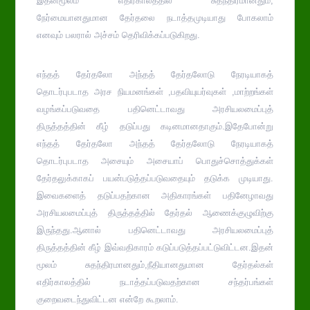
இதன்மூலம் எதிர்காலத்தில் சுதந்திரமானதும்,
நேர்மையானதுமான தேர்தலை நடாத்தமுடியாது போகலாம்
எனவும் பலரால் அச்சம் தெரிவிக்கப்படுகிறது.
எந்தத் தேர்தலோ அந்தத் தேர்தலோடு நேரடியாகத்
தொடர்புபடாத அரச நியமனங்கள் ,பதவியுயர்வுகள் ,மாற்றங்கள்
வழங்கப்படுவதை பதினெட்டாவது அரசியலமைப்புத்
திருத்தத்தின் கீழ் தடுப்பது கடினமானதாகும்.இதேபோன்று
எந்தத் தேர்தலோ அந்தத் தேர்தலோடு நேரடியாகத்
தொடர்புபடாத அசையும் அசையாப் பொதுச்சொத்துக்கள்
தேர்தலுக்காகப் பயன்படுத்தப்படுவதையும் தடுக்க முடியாது.
இவைகளைத் தடுப்பதற்கான அதிகாரங்கள் பதினேழாவது
அரசியலமைப்புத் திருத்தத்தில் தேர்தல் ஆணைக்குழுவிற்கு
இருந்தது.ஆனால் பதினெட்டாவது அரசியலமைப்புத்
திருத்தத்தின் கீழ் இவ்வதிகாரம் கடுப்படுத்தப்பட்டுவிட்டன.இதன்
மூலம் சுதந்திரமானதும்,நீதியானதுமான தேர்தல்கள்
எதிர்காலத்தில் நடாத்தப்படுவதற்கான சந்தர்பங்கள்
குறைவடைந்துவிட்டன என்றே கூறலாம்.