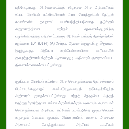
பதினேழாவது அரசியலமைப்புத் திருத்தம் அரச அதிகாரிகள்
உட்பட அரசியல் கட்சிகளினால் அரச சொத்துக்கள் தேர்தல்
காலங்களில் தவறாகப் பயன்படுத்தப்படுவதை தடுக்கும்
அதுகாரத்தினை தேர்தல் ஆணைக்குழுவிற்கு
வழங்கியிருந்தது.பதினெட்டாவது அரசியல் யாப்புத் திருத்தத்தின்
உறுப்புரை 104 (B) (4) (A) தேர்தல் ஆணைக்குழுவிற்கு இதுவரை
இருந்துவந்த அதிகார வரம்பெல்லையினை பாரியளவில்
குறைத்ததினால் தேர்தல் ஆணைகுழு அதிகாரம் குறைக்கப்பட்ட
திணைக்களமாக்கப்பட்டுள்ளது.
குறிப்பாக அரசியல் கட்சிகள் அரச சொத்துக்களை தேர்தல்காலப்
பிரச்சாரங்களுக்குப் பயன்படுத்துவதைத் தடுப்பதற்கிருந்த
அதிகாரம் குறைக்கப்பட்டுள்ளது. எந்தத் தேர்தலோ அந்தத்
தேர்தலுக்குரித்தான எல்லைக்குள்ளிருக்கும் அசையும் அசையாச்
சொத்துக்களை அரசியல் கட்சிகள் பயன்படுத்த முடியாதெனக்
கருத்துக் கொள்ள முடியும். அவ்வாறாயின் ஏனைய அசையும்
அசையாச் சொத்துக்களை அரசியல் கட்சிகள்