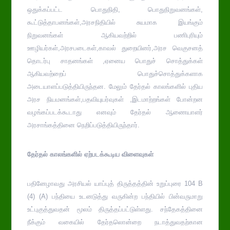
ஒதுக்கப்பட்ட பொதுநிதி, பொதுநிறுவனங்கள்,
கூட்டுத்தாபனங்கள்,அரசநிதியில் சுயமாக இயங்கும்
நிறுவனங்கள் ஆகியவற்றில் பணிபுரியும்
ஊழியர்கள்,அரசபடைகள்,காவல் துறையினர்,அரச வெகுசனத்
தொடர்பு சாதனங்கள் ,ஏனைய பொதுச் சொத்துக்கள்
ஆகியவற்றைப் பொதுச்சொத்துக்களாக
அடையாளப்படுத்தியிருந்தன. மேலும் தேர்தல் காலங்களில் புதிய
அரச நியமனங்கள்,பதவியுயர்வுகள் ,இடமாற்றங்கள் போன்றன
வழங்கப்படக்கூடாது எனவும் தேர்தல் ஆணையாளர்
அரசாங்கத்தினை நெறிப்படுத்தியிருந்தார்.
தேர்தல் காலங்களில் ஏற்படக்கூடிய விளைவுகள்
பதினேழாவது அரசியல் யாப்புத் திருத்தத்தின் உறுப்புரை 104 B
(4) (A) பந்தியை உடனடுத்து வருகின்ற பந்தியில் பின்வருமாறு
உட்புகுத்துவதன் மூலம் திருத்தப்பட்டுள்ளது. சந்தேகத்தினை
நீக்கும் வகையில் தேர்தலொன்றை நடாத்துவதற்கான