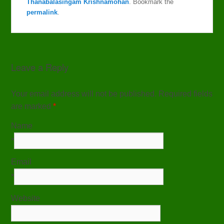
Thanabalasingam Krishnamohan
. Bookmark the
permalink
.
Leave a Reply
Your email address will not be published. Required fields
are marked
*
Name
*
Email
*
Website