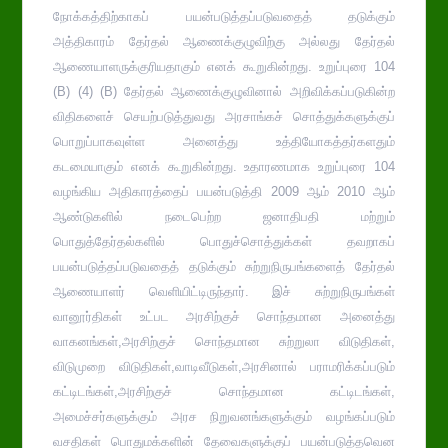
நோக்கத்திற்காகப் பயன்படுத்தப்படுவதைத் தடுக்கும்
அத்திகாரம் தேர்தல் ஆணைக்குழுவிற்கு அல்லது தேர்தல்
ஆணையாளருக்குரியதாகும் எனக் கூறுகின்றது. உறுப்புரை 104
(B) (4) (B) தேர்தல் ஆணைக்குழுவினால் அறிவிக்கப்படுகின்ற
விதிகளைச் செயற்படுத்துவது அரசாங்கச் சொத்துக்களுக்குப்
பொறுப்பாகவுள்ள அனைத்து உத்தியோகத்தர்களதும்
கடமையாகும் எனக் கூறுகின்றது. உதாரணமாக உறுப்புரை 104
வழங்கிய அதிகாரத்தைப் பயன்படுத்தி 2009 ஆம் 2010 ஆம்
ஆண்டுகளில் நடைபெற்ற ஜனாதிபதி மற்றும்
பொதுத்தேர்தல்களில் பொதுச்சொத்துக்கள் தவறாகப்
பயன்படுத்தப்படுவதைத் தடுக்கும் சுற்றுநிருபங்களைத் தேர்தல்
ஆணையாளர் வெளியிட்டிருந்தார். இச் சுற்றுநிருபங்கள்
வானூர்திகள் உட்பட அரசிற்குச் சொந்தமான அனைத்து
வாகனங்கள்,அரசிற்குச் சொந்தமான சுற்றுலா விடுதிகள்,
விடுமுறை விடுதிகள்,வாடிவீடுகள்,அரசினால் பராமரிக்கப்படும்
கட்டிடங்கள்,அரசிற்குச் சொந்தமான கட்டிடங்கள்,
அமைச்சர்களுக்கும் அரச நிறுவனங்களுக்கும் வழங்கப்படும்
வசதிகள் பொதுமக்களின் தேவைகளுக்குப் பயன்படுத்தவென