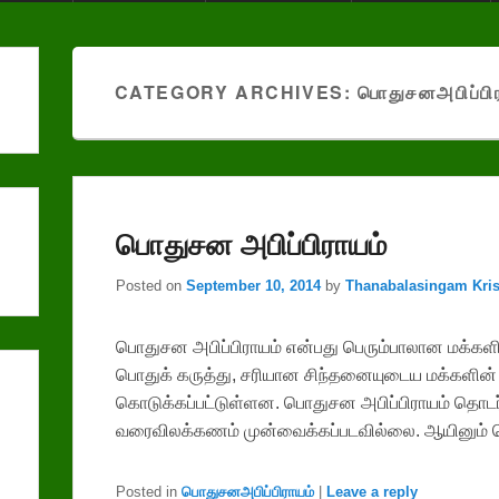
CATEGORY ARCHIVES:
பொதுசனஅபிப்பிர
பொதுசன அபிப்பிராயம்
Posted on
September 10, 2014
by
Thanabalasingam Kr
பொதுசன அபிப்பிராயம் என்பது பெரும்பாலான மக்கள
பொதுக் கருத்து, சரியான சிந்தனையுடைய மக்களின் 
கொடுக்கப்பட்டுள்ளன. பொதுசன அபிப்பிராயம் தொடர
வரைவிலக்கணம் முன்வைக்கப்படவில்லை. ஆயினும
Posted in
பொதுசனஅபிப்பிராயம்
|
Leave a reply