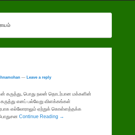
ாயம்
ishnamohan
—
Leave a reply
ின் கருத்து, பொது நலன் தொடர்பான மக்களின்
கருத்து எனப் பல்வேறு விளக்கங்கள்
்பாக எல்லோராலும் ஏற்றுக் கொள்ளத்தக்க
் பொதுசன
Continue Reading →