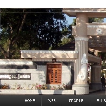
Primary
HOME
WEB
PROFILE
E. LI
menu