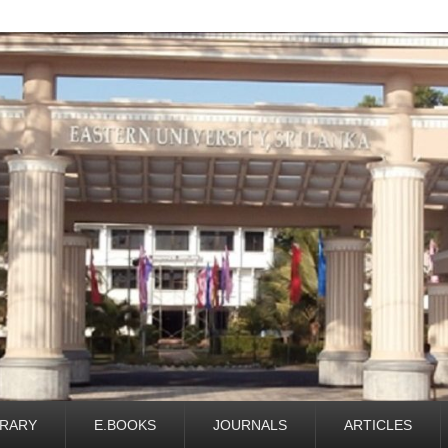
BRARY
E.BOOKS
JOURNALS
ARTICLES