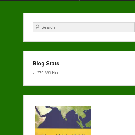
Search
Blog Stats
375,880 hits